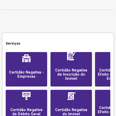
Serviços
Certidão Negativa
Certidão
Certidão Negativa -
de Inscrição do
Efeito de 
Empresas
Imóvel
Empr
Certidão
Certidão Negativa
Certidão Negativa
Efeito de 
de Débito Geral
do Imóvel