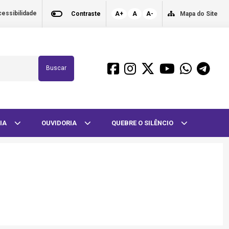
essibilidade
Contraste
A+
A
A-
Mapa do Site
Buscar
IA
OUVIDORIA
QUEBRE O SILÊNCIO