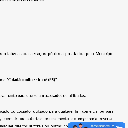
as
relativos
aos
serviços
públicos
prestados
pelo
Município
nome
“Cidadão
online
- Imbé (RS)”
.
 pagamento para que sejam acessados ou utilizados.
icado ou copiado; utilizado para qualquer fim comercial ou para
ar, permitir ou autorizar procedimento de engenharia reversa,
isquer direitos autorais ou outras notações proprietárias; e/ou