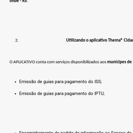
Imbé - RS
.
Utilizando o aplicativo Thema® Cida
O APLICATIVO conta com serviços disponibilizados aos
munícipes de
Emissão
de
guias
para pagamento
do
ISS;
Emissão
de
guias para
pagamento
do
IPTU;
Encaminhamento
de
pedido
de
informação
ao
Serviço
de