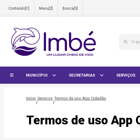
Conteúdo[1]
Menu[2]
Busca[3]
Início do menu
MUNICÍPIO
SECRETARIAS
SERVIÇOS
Início
Serviços
Termos de uso App Cidadão
/
/
Termos de uso App 