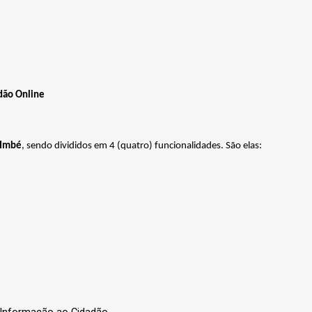
dão Online
 Imbé
, sendo divididos em 4 (quatro) funcionalidades. São elas:
Informação
ao
Cidadão