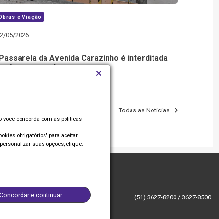
Obras e Viação
2/05/2026
Passarela da Avenida Carazinho é interditada
após ressaca do mar
Todas as Notícias
so você concorda com as políticas
okies obrigatórios" para aceitar
personalizar suas opções, clique.
Concordar e continuar
(51) 3627-8200 / 3627-8500