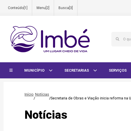
Conteúdo[1]
Menu[2]
Busca[3]
Início do menu
MUNICÍPIO
SECRETARIAS
SERVIÇOS
Início
Notícias
/
/
Secretaria de Obras e Viação inicia reforma na 
Notícias