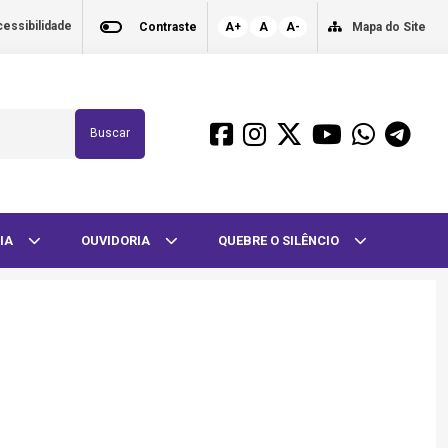
essibilidade
Contraste
A+
A
A-
Mapa do Site
Buscar
IA
OUVIDORIA
QUEBRE O SILÊNCIO