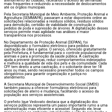
atendimento ao cidadão, facilitando o acesso às demandas
mais frequentes e reduzindo a necessidade de deslocamentos
até os órgãos municipais.
Pela Secretaria Municipal de Meio Ambiente, Proteção Animal e
Agricultura (SEMMAPA), passaram a estar disponíveis online as
solicitações relacionadas a resíduos sólidos, resíduos sólidos
para demolição, certidão de viabilidade de construção e
pedidos de poda e supressão de árvores. A digitalização desses
serviços permite mais agilidade nas análises e maior
transparência nos processos.
No Departamento de Proteção Animal (DEPAN), foi
disponibilizado o formulário eletrônico para pedidos de
castração de cães e gatos. O serviço, oferecido gratuitamente
pela Prefeitura, é fundamental para o controle populacional de
animais e para a promoção da saúde pública. A castração
ajuda a prevenir doenças, reduz comportamentos indesejados
e melhora a qualidade de vida dos pets e da comunidade. Cada
CPF tem direito a uma castração, e o solicitante deve ter 18
anos ou mais, sendo necessário preencher todos os campos
obrigatórios para garantir organização e justiça no
atendimento.
A Secretaria Municipal de Desenvolvimento Social (SMDS)
também passou a oferecer formulários eletrônicos para
solicitações de aterro e mudança, facilitando o acesso da
população aos serviços assistenciais.
O prefeito Ique Vedovato destaca que a digitalização dos
serviços públicos representa um passo importante rumo a uma
administração mais eficiente e acessível. Segundo ele, levar