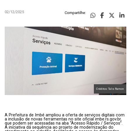
02/12/2025
Compartilhe:
Créditos: Talis Ramon
A Prefeitura de Imbé ampliou a oferta de serviços digitais com
a inclusão de novas ferramentas no site oficial
imbe.rs.gov.br
,
que podem ser acessadas na aba “
Acesso Rápido / Serviços
”.
A iniciativa dá sequência ao projeto de modernização do