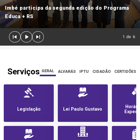
Imbé participa da segunda edição do Programa
Educa + RS
1
de
6
Serviços
GERAL
ALVARÁS
IPTU
CIDADÃO
CERTIDÕES E
Horári
Legislação
Lei Paulo Gustavo
Expedi