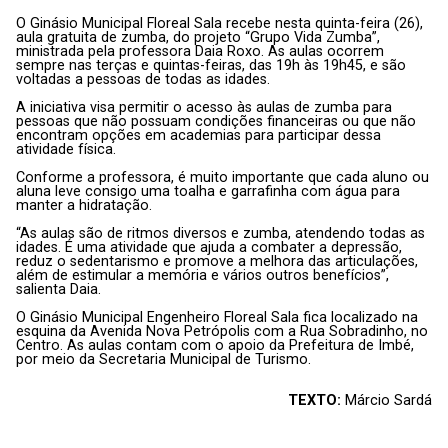
O Ginásio Municipal Floreal Sala recebe nesta quinta-feira (26),
aula gratuita de zumba, do projeto “Grupo Vida Zumba”,
ministrada pela professora Daia Roxo. As aulas ocorrem
sempre nas terças e quintas-feiras, das 19h às 19h45, e são
voltadas a pessoas de todas as idades.
A iniciativa visa permitir o acesso às aulas de zumba para
pessoas que não possuam condições financeiras ou que não
encontram opções em academias para participar dessa
atividade física.
Conforme a professora, é muito importante que cada aluno ou
aluna leve consigo uma toalha e garrafinha com água para
manter a hidratação.
“As aulas são de ritmos diversos e zumba, atendendo todas as
idades. É uma atividade que ajuda a combater a depressão,
reduz o sedentarismo e promove a melhora das articulações,
além de estimular a memória e vários outros benefícios”,
salienta Daia.
O Ginásio Municipal Engenheiro Floreal Sala fica localizado na
esquina da Avenida Nova Petrópolis com a Rua Sobradinho, no
Centro. As aulas contam com o apoio da Prefeitura de Imbé,
por meio da Secretaria Municipal de Turismo.
TEXTO:
Márcio Sardá