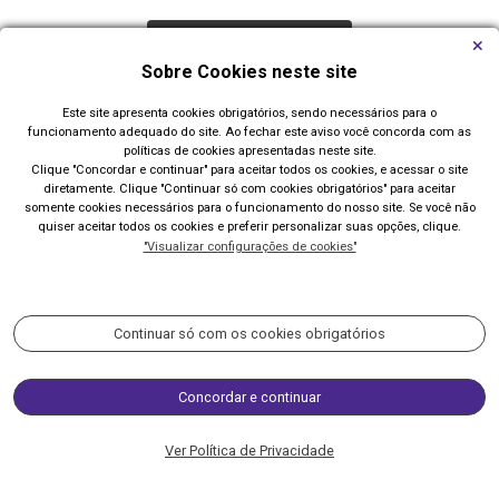
Carregar Mais Notícias
Sobre Cookies neste site
Todas as Notícias
Este site apresenta cookies obrigatórios, sendo necessários para o
funcionamento adequado do site. Ao fechar este aviso você concorda com as
políticas de cookies apresentadas neste site.
Clique "Concordar e continuar" para aceitar todos os cookies, e acessar o site
diretamente. Clique "Continuar só com cookies obrigatórios" para aceitar
somente cookies necessários para o funcionamento do nosso site. Se você não
quiser aceitar todos os cookies e preferir personalizar suas opções, clique.
"Visualizar configurações de cookies"
Prefeitura de Imbé
Av. Paraguassú, 1144 - Centro
Continuar só com os cookies obrigatórios
Acompanhe nossas redes sociais:
Concordar e continuar
(51) 3627-8200 / 3627-8500
Ver Política de Privacidade